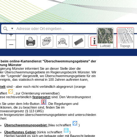
+
–
Luftbild
Topogr.
beim online-Kartendienst "Überschwemmungsgebiete" der
erung Münster
gierung Münster informiert Sie an dieser Stelle über die
er Überschwemmungsgebiete im Regierungsbezirk Münster. Wir
n der "Legende" dargestellt, wo Überschwemmungsgebiete für ein
ignis, das statistisch einmal in 100 Jahren auftreten kann,
telt
sind - aber noch nicht verbindlich abgegrenzt (orange
ffiert
, zur Orientierung verwendbar)
ese rechtsverbindlich
festgesetzt
sind. Den Verordnungstext
n Sie unter dem Info-Button
. Die Regelungen und
iktionen, die zu beachten sind, finden Sie im
eswassergesetz (§ 113 LWG)
den festgesetzten überschwemmungsgebieten wird unterschieden
chen:
Überschwemmungsgebiet
(blau schraffiert
)
Überflutetes Gebiet
(türkis schraffiert
)
Hierbei handelt es sich um bebaute oder mit Baurecht belegte